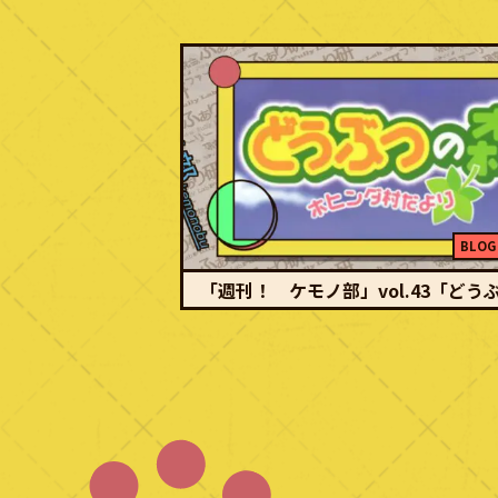
BLOG
「週刊！ ケモノ部」vol.43「どうぶ.
おいでよ、色々ブッ飛んだ彼女の村へ！ アバン 「ホ
てきたさよりんでーす。」「これから…