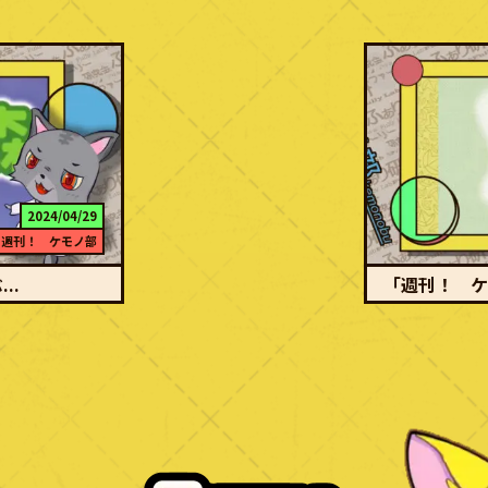
2024/04/29
週刊！ ケモノ部
..
「週刊！ ケモノ
続きを読む
ヒンダ村にひっこし
ポップでメルヘン
損・内臓露出など