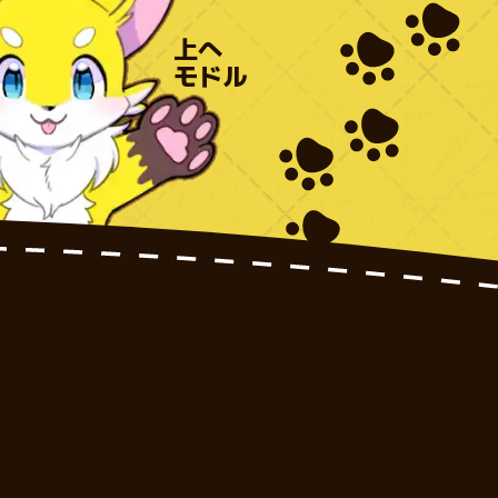
上へ
モドル