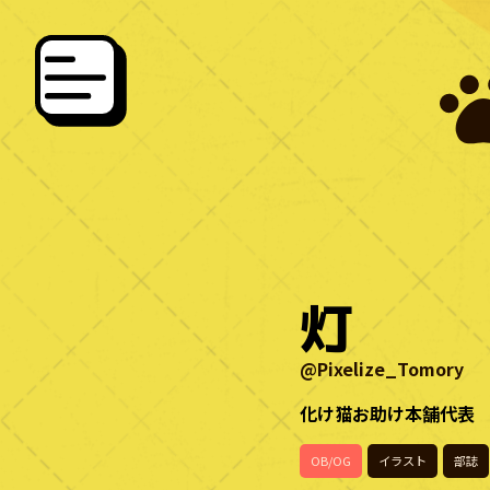
灯
@Pixelize_Tomory
化け猫お助け本舗代表
OB/OG
イラスト
部誌