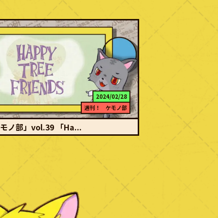
2024/02/28
週刊！ ケモノ部
部」vol.39 「Ha...
続きを読む
、そして血生臭く ※注意 本記事では出血・四肢欠
重度のグロ表現が含まれる作品を…