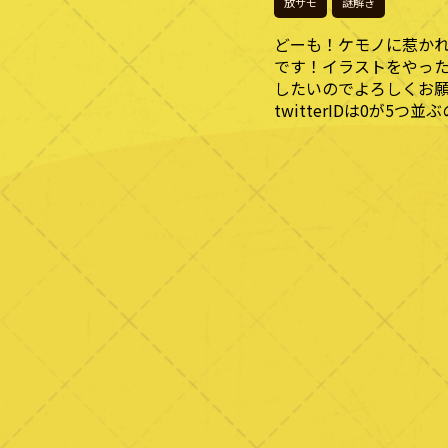
放サモ
謎解き
どーも！ケモノに惹かれ
です！イラストをやっ
したいのでよろしくお
twitterIDは0が5つ