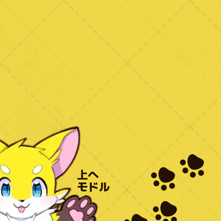
上へ
モドル