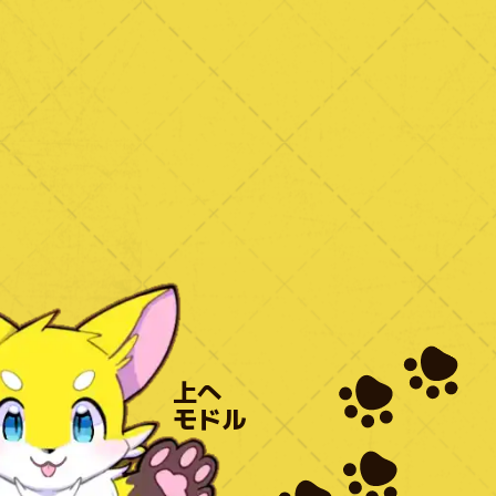
上へ
モドル