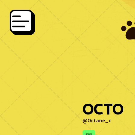
OCTO
@Octane_c
現役