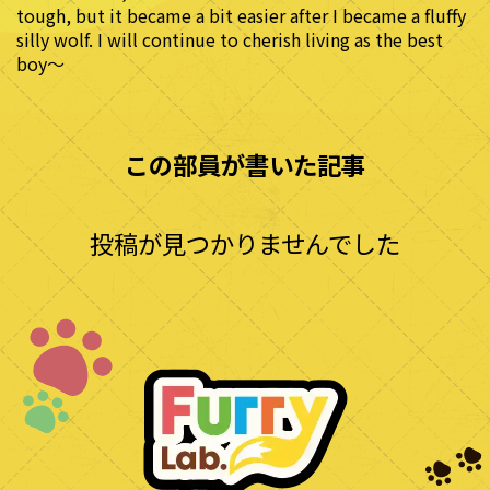
tough, but it became a bit easier after I became a fluffy
silly wolf. I will continue to cherish living as the best
boy〜
この部員が書いた記事
投稿が見つかりませんでした