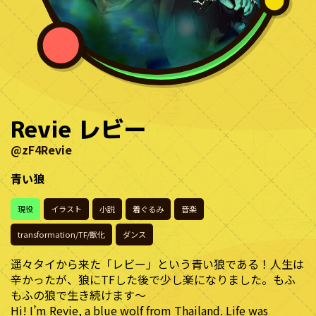
Revie レビー
@zF4Revie
青い狼
現役
イラスト
小説
着ぐるみ
音楽
transformation/TF/獣化
ダンス
遥々タイから来た「レビー」という青い狼である！人生は
辛かったが、狼にTFした後で少し楽になりました。もふ
もふの狼で生き続けます〜
Hi! I’m Revie, a blue wolf from Thailand. Life was