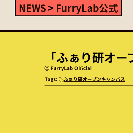
NEWS
>
FurryLab公式
「ふぁり研オー
FurryLab Official
Tags:
ふぁり研オープンキャンパス
ケモノが好きな学生、集合
みなさんこんにちは！
現在Furry研究会(ふぁり研)では、初の