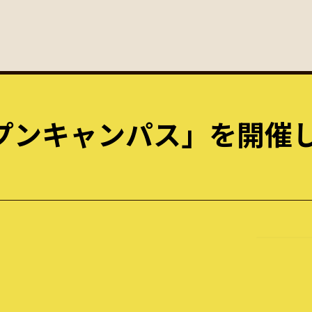
プンキャンパス」を開催
最新の
！
ふぁり
投稿者: Fu
ふぁり
主催イベントとして「
ふぁり研オープンキャン