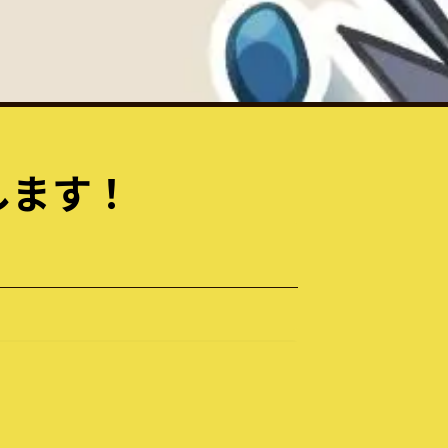
します！
投稿
研オープンキャンパス – 開催概要
rryLab Official
研オープンキャンパスの開催日時や会