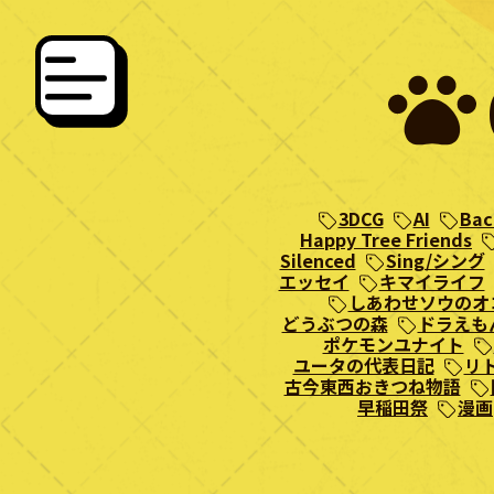
3DCG
AI
Bac
Happy Tree Friends
Silenced
Sing/シング
エッセイ
キマイライフ
しあわせソウのオ
どうぶつの森
ドラえも
ポケモンユナイト
ユータの代表日記
リ
古今東西おきつね物語
早稲田祭
漫画