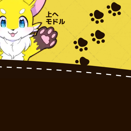
上へ
モドル