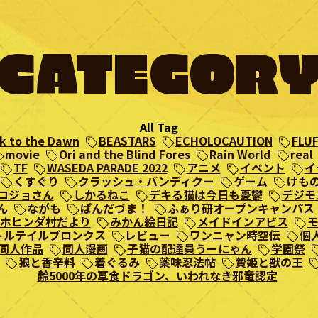
CATEGOR
All Tag
k to the Dawn
BEASTARS
ECHOLOCAUTION
FLUF
movie
Ori and the Blind Fores
Rain World
real
TF
WASEDA PARADE 2022
アニメ
イベント
イ
くすぐり
クラッシュ・バンディクー
ゲーム
けも
コジョさん
しかるねこ
デキる猫は今日も憂鬱
デジモ
ん
ながも
ぱんだづま！
ふぁり研オープンキャンパス
ホヒンダ村だより
みかん絵日記
メイドインアビス
トルテイルブロンクス
レビュー
ワンニャン時空伝
個
同人作品
同人漫画
子猫の配達員うーにゃん
学園祭
狼と香辛料
着ぐるみ
薬味忍法帖
贄姫と獣の王
齢5000年の草食ドラゴン、いわれなき邪竜認定