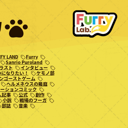
Y
FY LAND
Furry
Sanrio Puroland
ラスト
インタビュー
のになりたい！
ケモノ部
ンゴーストゲーム
ヘルメネウスの箱庭
モーションコミック
人記事
公式
創作
小説
戦場のフーガ
部誌
音楽