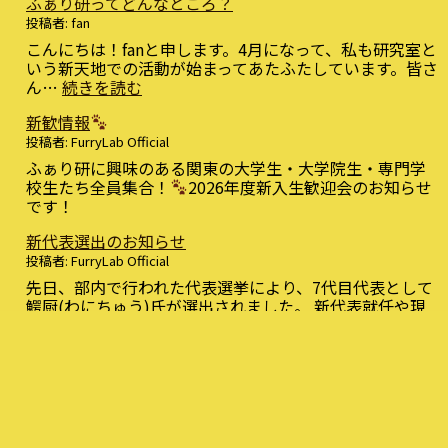
ふぁり研ってどんなところ？
ぁ
り
投稿者: fan
研
こんにちは！fanと申します。4月になって、私も研究室と
オ
いう新天地での活動が始まってあたふたしています。皆さ
ー
:
ん…
続きを読む
プ
ふ
ン
新歓情報
ぁ
キ
り
投稿者: FurryLab Official
ャ
研
ふぁり研に興味のある関東の大学生・大学院生・専門学
ン
っ
校生たち全員集合！
2026年度新入生歓迎会のお知らせ
パ
て
です！
ス」
ど
を
ん
新代表選出のお知らせ
開
な
投稿者: FurryLab Official
催
と
先日、部内で行われた代表選挙により、7代目代表として
し
こ
鰐厨(わにちゅう)氏が選出されました。 新代表就任や現
ま
ろ？
:
役部…
続きを読む
す！
新
代
表
選
出
の