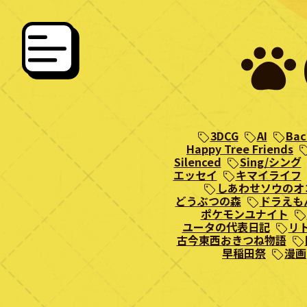
3DCG
AI
Bac
Happy Tree Friends
Silenced
Sing/シング
エッセイ
キマイライフ
しあわせソウのオ
どうぶつの森
ドラえも
ポケモンユナイト
ユータの代表日記
リ
古今東西おきつね物語
早稲田祭
漫画