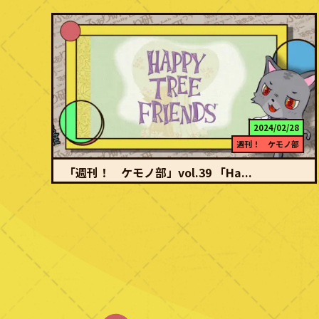
2024/02/28
週刊！ ケモノ部
「週刊！ ケモノ部」vol.39 「Ha...
続きを読む
ポップでメルヘン、そして血生臭く ※注意 本記事では出血・四肢
欠損・内臓露出など重度のグロ表現が含まれる作品を…
投
稿
の
ペ
ー
ジ
送
り