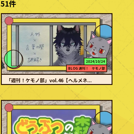
51件
2024/10/24
BLOG
週刊！ ケモノ部
「週刊！ケモノ部」vol.46【ヘルメネ...
続きを読む
獣人の「彼」と心を通わす90日間 アバン 戦争を止めるべく「私」
の元に連れてこられたのは1人の獣人交渉のた…