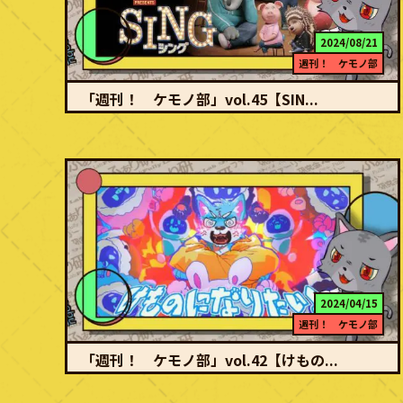
2024/08/21
週刊！ ケモノ部
「週刊！ ケモノ部」vol.45【SIN...
続きを読む
人生を変えるステージが今！ アバン 主人公のムーンは子どものころ
に見た劇場のステージに魅入られそして「ムー…
2024/04/15
週刊！ ケモノ部
「週刊！ ケモノ部」vol.42【けもの...
続きを読む
願いと夢を歌にする アバン 多くの人が思ったことがあるだろう「自
分も動物になってみたい、人間以外の生き物…