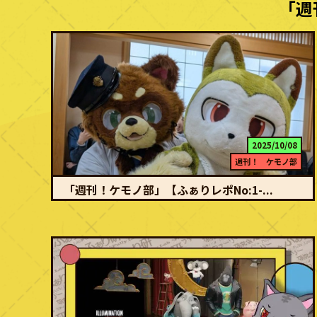
「週
2025/10/08
週刊！ ケモノ部
「週刊！ケモノ部」【ふぁりレポNo:1-...
続きを読む
新入部員からOBまで、たくさんの人と獣が集う交流会 アバン 2025
年4月から5月にかけて行われたFurr…