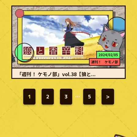
2024/02/05
週刊！ ケモノ部
「週刊！ ケモノ部」vol.38【狼と...
続きを読む
賢狼と行商人の旅路 アバン 「わっちは賢狼（けんろう）ホロ。ぬし
と旅をしたい。」ひょんなことから始まった…
1
2
3
…
5
>