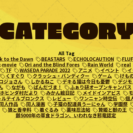
CATEGOR
All Tag
k to the Dawn
BEASTARS
ECHOLOCAUTION
FLUF
movie
Ori and the Blind Fores
Rain World
real
TF
WASEDA PARADE 2022
アニメ
イベント
イ
くすぐり
クラッシュ・バンディクー
ゲーム
けも
コジョさん
しかるねこ
デキる猫は今日も憂鬱
デジモ
ん
ながも
ぱんだづま！
ふぁり研オープンキャンパス
ホヒンダ村だより
みかん絵日記
メイドインアビス
トルテイルブロンクス
レビュー
ワンニャン時空伝
個
同人作品
同人漫画
子猫の配達員うーにゃん
学園祭
狼と香辛料
着ぐるみ
薬味忍法帖
贄姫と獣の王
齢5000年の草食ドラゴン、いわれなき邪竜認定