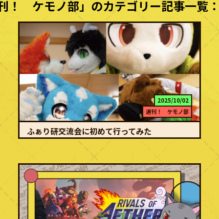
刊！ ケモノ部」のカテゴリー記事一覧：
2025/10/02
週刊！ ケモノ部
ふぁり研交流会に初めて行ってみた
続きを読む
アバン こんにちは、やさゐです。 ふぁり研は、1〜2 ヶ月に 1 回く
らいのペースで、部員…