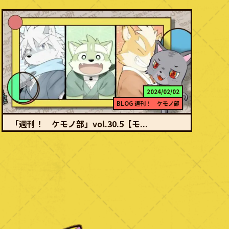
2024/02/02
BLOG
週刊！ ケモノ部
「週刊！ ケモノ部」vol.30.5【モ...
続きを読む
薬味一家、ついに動き出す 「週刊！ ケモノ部」とは世界にあふれ
るケモノコンテンツを収集しそれを毎週紹介するも…