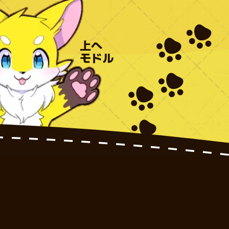
上へ
モドル