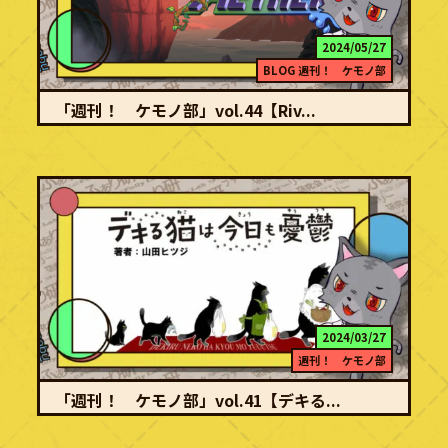
2024/05/27
BLOG
週刊！ ケモノ部
「週刊！ ケモノ部」vol.44【Riv...
続きを読む
新たなバトルの舞台、ここに開幕 アバン この地の名はエーテル 荒
涼とした大地、深い森、広大な海、そして高…
2024/03/27
週刊！ ケモノ部
「週刊！ ケモノ部」vol.41【デキる...
続きを読む
吾輩は「デキる猫」である アバン 「吾輩は猫である。しかしただの
猫ではない。空前絶後の『デキる猫』である…