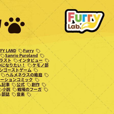
Y
FY LAND
Furry
Sanrio Puroland
ラスト
インタビュー
のになりたい！
ケモノ部
ンゴーストゲーム
ヘルメネウスの箱庭
モーションコミック
人記事
公式
創作
小説
戦場のフーガ
部誌
音楽