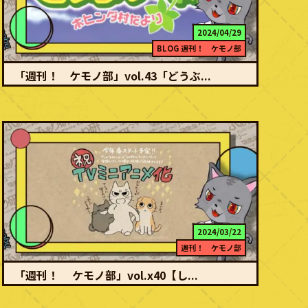
2024/04/29
BLOG
週刊！ ケモノ部
「週刊！ ケモノ部」vol.43「どうぶ...
続きを読む
おいでよ、色々ブッ飛んだ彼女の村へ！ アバン 「ホヒンダ村にひっ
こしてきたさよりんでーす。」「これから…
2024/03/22
週刊！ ケモノ部
「週刊！ ケモノ部」vol.x40【し...
続きを読む
いいかげん、しっかりしなさーい！！ アバン 夜更かししがちで空い
た時間をだらだらと過ごしがちな現代人の…