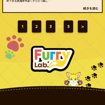
町である西海岸市遠くから引っ越し…
続きを読む
1
2
3
…
5
>
投
稿
の
ペ
ー
ジ
送
り