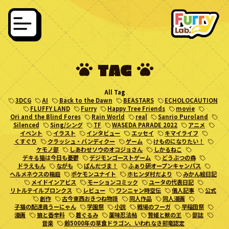
TAG
All Tag
3DCG
AI
Back to the Dawn
BEASTARS
ECHOLOCAUTION
FLUFFY LAND
Furry
Happy Tree Friends
movie
Ori and the Blind Fores
Rain World
real
Sanrio Puroland
Silenced
Sing/シング
TF
WASEDA PARADE 2022
アニメ
イベント
イラスト
インタビュー
エッセイ
キマイライフ
くすぐり
クラッシュ・バンディクー
ゲーム
けものになりたい！
ケモノ部
しあわせソウのオコジョさん
しかるねこ
デキる猫は今日も憂鬱
デジモンゴーストゲーム
どうぶつの森
ドラえもん
ながも
ぱんだづま！
ふぁり研オープンキャンパス
ヘルメネウスの箱庭
ポケモンユナイト
ホヒンダ村だより
みかん絵日記
メイドインアビス
モーションコミック
ユータの代表日記
リトルテイルブロンクス
レビュー
ワンニャン時空伝
個人記事
公式
創作
古今東西おきつね物語
同人作品
同人漫画
子猫の配達員うーにゃん
学園祭
小説
戦場のフーガ
早稲田祭
漫画
狼と香辛料
着ぐるみ
薬味忍法帖
贄姫と獣の王
部誌
音楽
齢5000年の草食ドラゴン、いわれなき邪竜認定