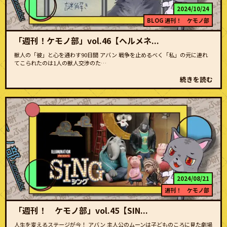
2024/10/24
BLOG
週刊！ ケモノ部
「週刊！ケモノ部」vol.46【ヘルメネ...
獣人の「彼」と心を通わす90日間 アバン 戦争を止めるべく「私」の元に連れ
てこられたのは1人の獣人交渉のた…
続きを読む
2024/08/21
週刊！ ケモノ部
「週刊！ ケモノ部」vol.45【SIN...
人生を変えるステージが今！ アバン 主人公のムーンは子どものころに見た劇場