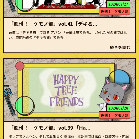
2024/03/27
週刊！ ケモノ部
「週刊！ ケモノ部」vol.41【デキる...
吾輩は「デキる猫」である アバン 「吾輩は猫である。しかしただの猫ではな
い。空前絶後の『デキる猫』である…
続きを読む
2024/02/28
週刊！ ケモノ部
「週刊！ ケモノ部」vol.39 「Ha...
ポップでメルヘン、そして血生臭く ※注意 本記事では出血・四肢欠損・内臓