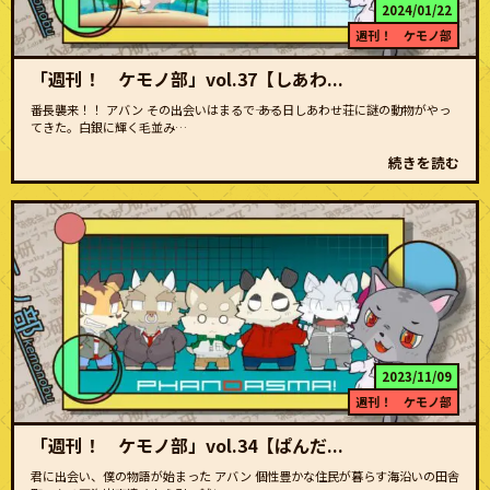
2024/01/22
週刊！ ケモノ部
「週刊！ ケモノ部」vol.37【しあわ...
番長襲来！！ アバン その出会いはまるで―― ある日しあわせ荘に謎の動物がやっ
てきた。白銀に輝く毛並み…
続きを読む
2023/11/09
週刊！ ケモノ部
「週刊！ ケモノ部」vol.34【ぱんだ...
君に出会い、僕の物語が始まった アバン 個性豊かな住民が暮らす海沿いの田舎