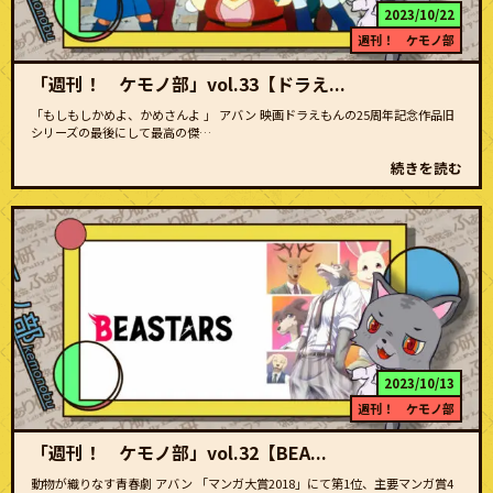
2023/10/22
週刊！ ケモノ部
「週刊！ ケモノ部」vol.33【ドラえ...
「もしもしかめよ、かめさんよ 」 アバン 映画ドラえもんの25周年記念作品旧
シリーズの最後にして最高の傑…
続きを読む
2023/10/13
週刊！ ケモノ部
「週刊！ ケモノ部」vol.32【BEA...
動物が織りなす青春劇 アバン 「マンガ大賞2018」にて第1位、主要マンガ賞4