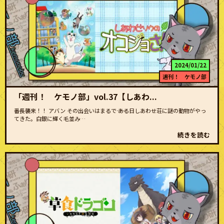
2024/01/22
週刊！ ケモノ部
「週刊！ ケモノ部」vol.37【しあわ...
番長襲来！！ アバン その出会いはまるで―― ある日しあわせ荘に謎の動物がやっ
てきた。白銀に輝く毛並み…
続きを読む