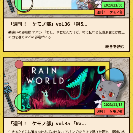
2023/12/05
週刊！ ケモノ部
「週刊！ ケモノ部」vol.36 「齢5...
勘違いの邪竜様 アバン 「わし、草食なんだけど」村に伝わる伝説――洞窟には魔王
の力を凌ぐほどの邪竜がいる…
続きを読む
2023/11/13
週刊！ ケモノ部
「週刊！ ケモノ部」vol.35 「Ra...
生きるためには進まなければいけない アバン 穴だらけで錆びた建物、複雑に絡