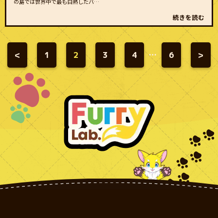
の島では世界中で最も白熱したバ…
続きを読む
<
1
2
3
4
…
6
>
投
稿
の
ペ
ー
ジ
送
り