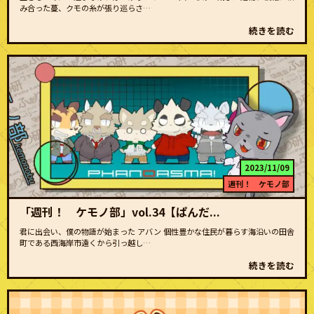
み合った蔓、クモの糸が張り巡らさ…
続きを読む
2023/11/09
週刊！ ケモノ部
「週刊！ ケモノ部」vol.34【ぱんだ...
君に出会い、僕の物語が始まった アバン 個性豊かな住民が暮らす海沿いの田舎
町である西海岸市遠くから引っ越し…
続きを読む