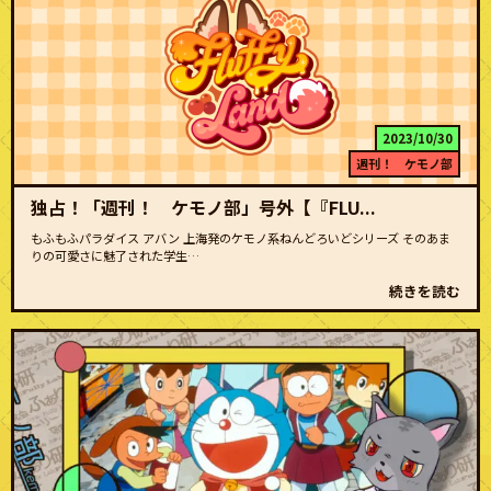
2023/10/30
週刊！ ケモノ部
独占！「週刊！ ケモノ部」号外【『FLU...
もふもふパラダイス アバン 上海発のケモノ系ねんどろいどシリーズ そのあま
りの可愛さに魅了された学生…
続きを読む