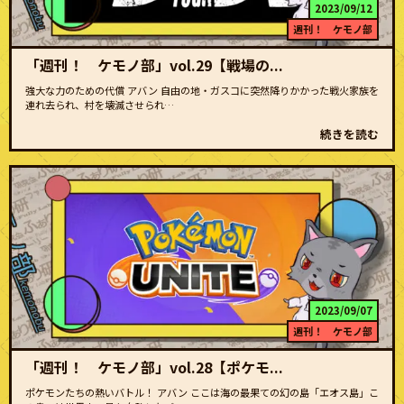
2023/09/12
週刊！ ケモノ部
「週刊！ ケモノ部」vol.29【戦場の...
強大な力のための代償 アバン 自由の地・ガスコに突然降りかかった戦火家族を
連れ去られ、村を壊滅させられ…
続きを読む
2023/09/07
週刊！ ケモノ部
「週刊！ ケモノ部」vol.28【ポケモ...
ポケモンたちの熱いバトル！ アバン ここは海の最果ての幻の島「エオス島」こ