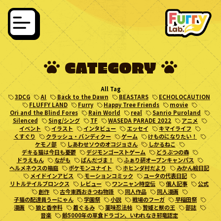
CATEGORY
All Tag
3DCG
AI
Back to the Dawn
BEASTARS
ECHOLOCAUTION
FLUFFY LAND
Furry
Happy Tree Friends
movie
Ori and the Blind Fores
Rain World
real
Sanrio Puroland
Silenced
Sing/シング
TF
WASEDA PARADE 2022
アニメ
イベント
イラスト
インタビュー
エッセイ
キマイライフ
くすぐり
クラッシュ・バンディクー
ゲーム
けものになりたい！
ケモノ部
しあわせソウのオコジョさん
しかるねこ
デキる猫は今日も憂鬱
デジモンゴーストゲーム
どうぶつの森
ドラえもん
ながも
ぱんだづま！
ふぁり研オープンキャンパス
ヘルメネウスの箱庭
ポケモンユナイト
ホヒンダ村だより
みかん絵日記
メイドインアビス
モーションコミック
ユータの代表日記
リトルテイルブロンクス
レビュー
ワンニャン時空伝
個人記事
公式
創作
古今東西おきつね物語
同人作品
同人漫画
子猫の配達員うーにゃん
学園祭
小説
戦場のフーガ
早稲田祭
漫画
狼と香辛料
着ぐるみ
薬味忍法帖
贄姫と獣の王
部誌
音楽
齢5000年の草食ドラゴン、いわれなき邪竜認定