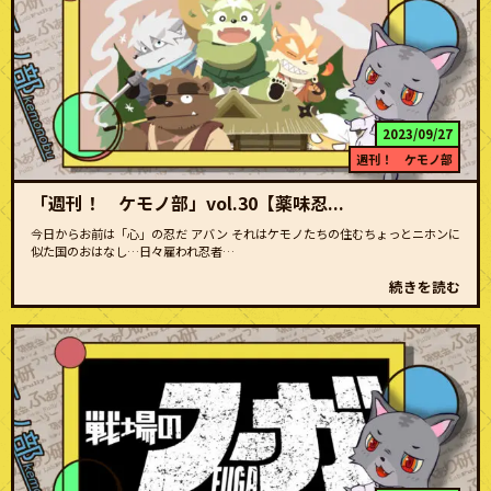
2023/09/27
週刊！ ケモノ部
「週刊！ ケモノ部」vol.30【薬味忍...
今日からお前は「心」の忍だ アバン それはケモノたちの住むちょっとニホンに
似た国のおはなし…日々雇われ忍者…
続きを読む